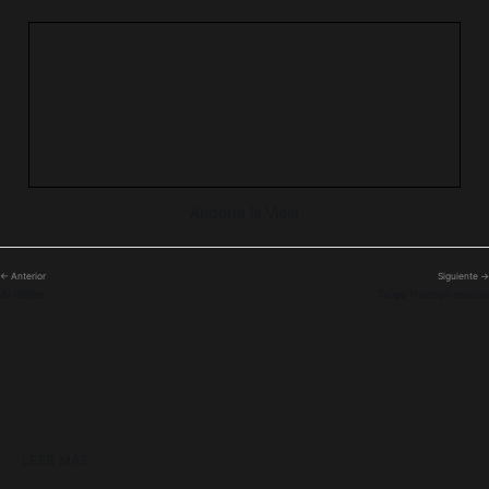
Andorra la Vieja
← Anterior
Siguiente →
Al límite
Talgo Transpirenaico
LEER MÁS