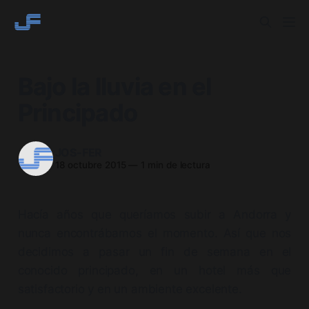
Bajo la lluvia en el
Principado
JOS-FER
18 octubre 2015
—
1 min de lectura
Hacía años que queríamos subir a Andorra y
nunca encontrábamos el momento. Así que nos
decidimos a pasar un fin de semana en el
conocido principado, en un hotel más que
satisfactorio y en un ambiente excelente.