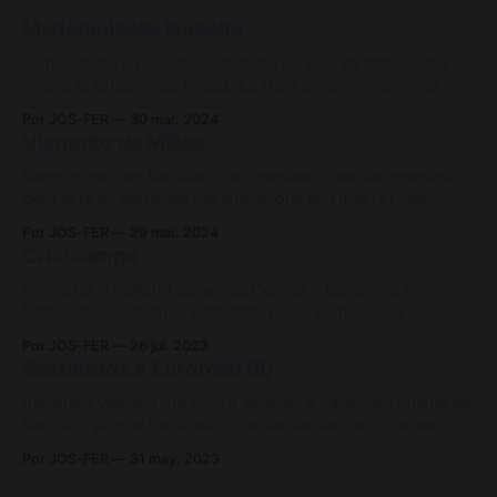
Mademoiselle Isabelle
Tomándome un descanso durante un viaje de trabajo, me
dirigí a la estación de Rodez. La Gare sorprende por sus
curiosos detalles, como el enclavamiento, que todavía
Por JOS-FER
30 mar. 2024
funciona en parte de manera mecánica, o la marquesina, que
Viaducto de Millau
se encuentra en muy buen estado. Es lamentable que en
2017 se cerrase
Siempre me han fascinado las grandes obras de ingeniería,
pero esta en particular me impresiona aún más. El Viaducto
de Millau sostiene el tráfico de la autopista Autoroute A75
Por JOS-FER
29 mar. 2024
mientras cruza el valle del río Tarn, cerca de la ciudad que le
Cruzcampo
da nombre. Con una impresionante longitud de 2,
El chárter Nº 39504 Zaragoza Delicias - Barcelona Término,
fletado por Crucemar, serpentea por la comarca de Las
Garrigas. Sorprende ver una composición de material
Por JOS-FER
26 jul. 2023
convencional de éste calibre en un país dónde se ha
Recuerdos a Euromed (II)
apostado todo por la funcionalidad de los automotores,
perdiendo toda la flexibilidad y comodidad que
Visitando Valencia me volví a escapar a Valencia - Fuente de
San Luis, ya que hacía años que iba detrás de lo que es
actualmente la rama 12 de la serie 100. La cabeza motriz
Por JOS-FER
31 may. 2023
que observamos en la instantánea (ex 101-201) sufrió un
accidente el 30/03/2002 al