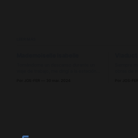
LEER MÁS
Mademoiselle Isabelle
Viaduct
Tomándome un descanso durante un
Siempre me
viaje de trabajo, me dirigí a la estación
obras de i
de Rodez. La Gare sorprende por sus
particular 
Por JOS-FER
30 mar. 2024
Por JOS-FE
curiosos detalles, como el
Viaducto de
enclavamiento, que todavía funciona en
la autopis
parte de manera mecánica, o la
cruza el va
marquesina, que se encuentra en muy
ciudad que le
buen estado. Es lamentable que en 2017
impresiona
se cerrase