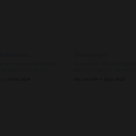
o de Millau
Cruzcampo
 han fascinado las grandes
El chárter Nº 39504 Zaragoza 
ngeniería, pero esta en
Barcelona Término, fletado po
me impresiona aún más. El
Crucemar, serpentea por la 
R
29 mar. 2024
Por JOS-FER
26 jul. 2023
 Millau sostiene el tráfico de
Las Garrigas. Sorprende ver una
ta Autoroute A75 mientras
composición de material conv
lle del río Tarn, cerca de la
de éste calibre en un país dó
 da nombre. Con una
apostado todo por la funciona
nte longitud de 2,
los automotores, perdiendo t
flexibilidad y comodidad que