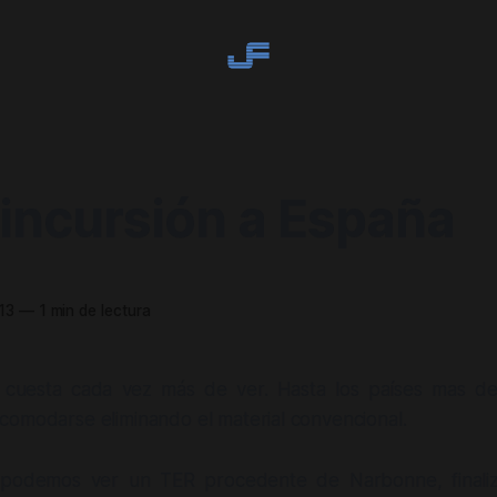
 incursión a España
13
—
1 min de lectura
cuesta cada vez más de ver. Hasta los países mas des
comodarse eliminando el material convencional.
 podemos ver un TER procedente de Narbonne, finaliz