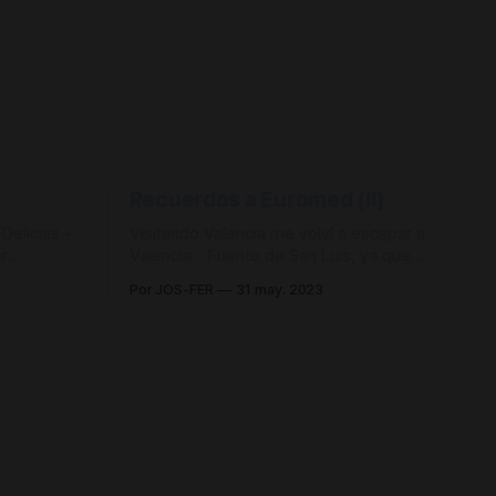
Recuerdos a Euromed (II)
Delicias -
Visitando Valencia me volví a escapar a
r
Valencia - Fuente de San Luis, ya que
comarca de
hacía años que iba detrás de lo que es
Por JOS-FER
31 may. 2023
actualmente la rama 12 de la serie 100.
encional
La cabeza motriz que observamos en la
nde se ha
instantánea (ex 101-201) sufrió un
lidad de
accidente el 30/03/2002 al
oda la