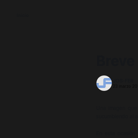
Inicio
Breve
JOS-FER
23 marzo 20
Una imagen que 
sucumbiendo al a
En esta ocasión