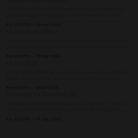
Tomándome un descanso durante un viaje de trabajo, me
dirigí a la estación de Rodez. La Gare sorprende por sus
curiosos detalles, como el enclavamiento, que todavía
Por JOS-FER
30 mar. 2024
funciona en parte de manera mecánica, o la marquesina, que
Viaducto de Millau
se encuentra en muy buen estado. Es lamentable que en
2017 se cerrase
Siempre me han fascinado las grandes obras de ingeniería,
pero esta en particular me impresiona aún más. El Viaducto
de Millau sostiene el tráfico de la autopista Autoroute A75
Por JOS-FER
29 mar. 2024
mientras cruza el valle del río Tarn, cerca de la ciudad que le
Cruzcampo
da nombre. Con una impresionante longitud de 2,
El chárter Nº 39504 Zaragoza Delicias - Barcelona Término,
fletado por Crucemar, serpentea por la comarca de Las
Garrigas. Sorprende ver una composición de material
Por JOS-FER
26 jul. 2023
convencional de éste calibre en un país dónde se ha
Recuerdos a Euromed (II)
apostado todo por la funcionalidad de los automotores,
perdiendo toda la flexibilidad y comodidad que
Visitando Valencia me volví a escapar a Valencia - Fuente de
San Luis, ya que hacía años que iba detrás de lo que es
actualmente la rama 12 de la serie 100. La cabeza motriz
Por JOS-FER
31 may. 2023
que observamos en la instantánea (ex 101-201) sufrió un
accidente el 30/03/2002 al