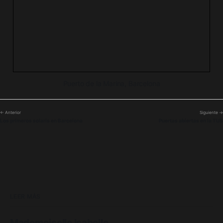
Puerto de la Marina, Barcelona
← Anterior
Siguiente →
Los primeros solaris en Barcelona
Puertas abiertas en la TUS
LEER MÁS
Mademoiselle Isabelle