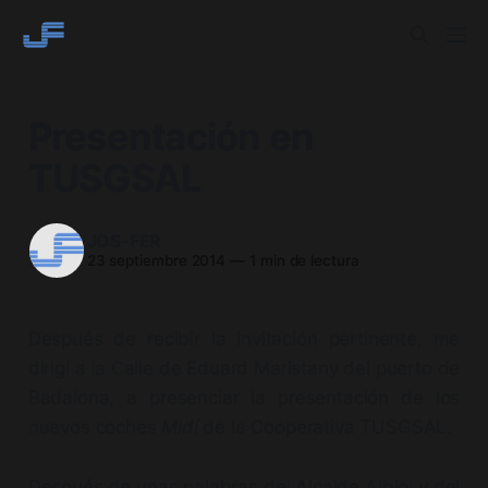
Presentación en
TUSGSAL
JOS-FER
23 septiembre 2014
—
1 min de lectura
Después de recibir la invitación pertinente, me
dirigí a la Calle de Eduard Maristany del puerto de
Badalona, a presenciar la presentación de los
nuevos coches
Midí
de la Cooperativa TUSGSAL.
Después de unas palabras del Alcalde Albiol y del