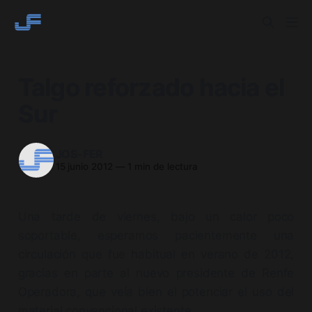
Talgo reforzado hacia el
Sur
JOS-FER
15 junio 2012
—
1 min de lectura
Una tarde de viernes, bajo un calor poco
soportable, esperamos pacientemente una
circulación que fue habitual en verano de 2012,
gracias en parte al nuevo presidente de Renfe
Operadora, que veía bien el potenciar el uso del
material convencional existente.