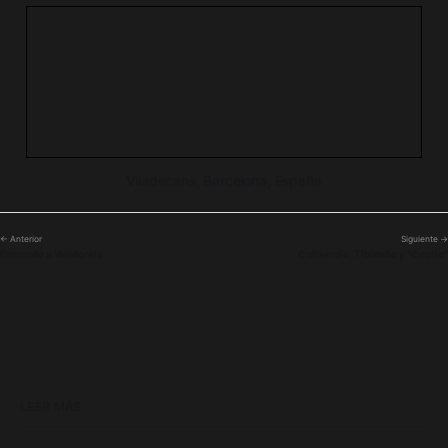
Viladecans, Barcelona, España
← Anterior
Siguiente →
Entrando a Valldoreix
Collserola, Tibidabo y "Copito"
LEER MÁS