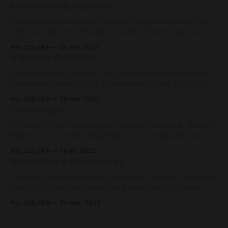
Mademoiselle Isabelle
Tomándome un descanso durante un viaje de trabajo, me
dirigí a la estación de Rodez. La Gare sorprende por sus
curiosos detalles, como el enclavamiento, que todavía
Por JOS-FER
30 mar. 2024
funciona en parte de manera mecánica, o la marquesina, que
Viaducto de Millau
se encuentra en muy buen estado. Es lamentable que en
2017 se cerrase
Siempre me han fascinado las grandes obras de ingeniería,
pero esta en particular me impresiona aún más. El Viaducto
de Millau sostiene el tráfico de la autopista Autoroute A75
Por JOS-FER
29 mar. 2024
mientras cruza el valle del río Tarn, cerca de la ciudad que le
Cruzcampo
da nombre. Con una impresionante longitud de 2,
El chárter Nº 39504 Zaragoza Delicias - Barcelona Término,
fletado por Crucemar, serpentea por la comarca de Las
Garrigas. Sorprende ver una composición de material
Por JOS-FER
26 jul. 2023
convencional de éste calibre en un país dónde se ha
Recuerdos a Euromed (II)
apostado todo por la funcionalidad de los automotores,
perdiendo toda la flexibilidad y comodidad que
Visitando Valencia me volví a escapar a Valencia - Fuente de
San Luis, ya que hacía años que iba detrás de lo que es
actualmente la rama 12 de la serie 100. La cabeza motriz
Por JOS-FER
31 may. 2023
que observamos en la instantánea (ex 101-201) sufrió un
accidente el 30/03/2002 al